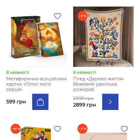
- 3 %
В наявності
В наявності
Метафорично-асоціативні
Плед «Дерево життя»
картки «Голос мого
бежевий (декілька
серця»
розмірів)
2999 грн
599 грн
2899 грн
- 40 %
- 7 %