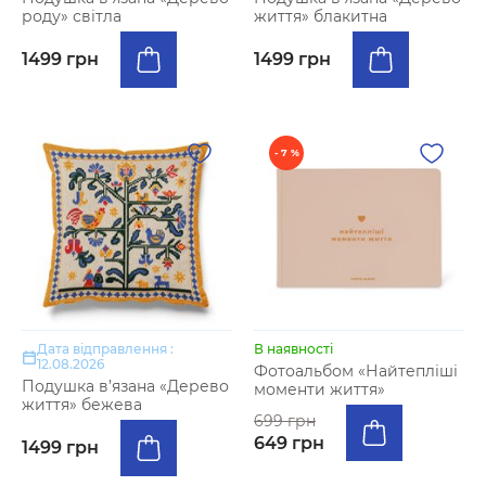
роду» світла
життя» блакитна
1499 грн
1499 грн
- 7 %
Дата відправлення :
В наявності
12.08.2026
Фотоальбом «Найтепліші
Подушка в’язана «Дерево
моменти життя»
життя» бежева
699 грн
649 грн
1499 грн