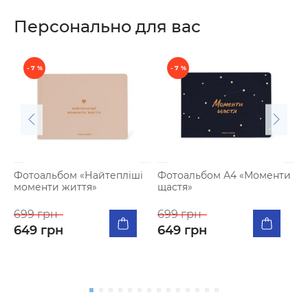
Персонально для вас
- 7 %
- 7 %
Фотоальбом «Найтепліші
Фотоальбом А4 «Моменти
моменти життя»
щастя»
К
п
699 грн
699 грн
я
649 грн
649 грн
5