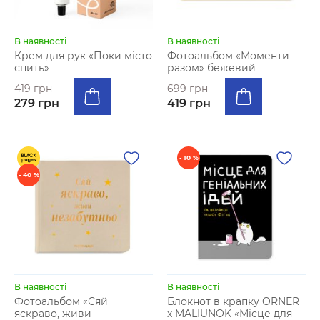
В наявності
В наявності
Крем для рук «Поки місто
Фотоальбом «Моменти
спить»
разом» бежевий
419 грн
699 грн
279 грн
419 грн
- 10 %
- 40 %
В наявності
В наявності
Фотоальбом «Сяй
Блокнот в крапку ORNER
яскраво, живи
х MALIUNOK «Місце для