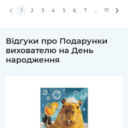
1
2
3
4
5
6
7
…
17
Відгуки про Подарунки
вихователю на День
народження