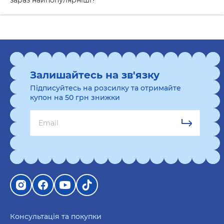
зараз найпопулярніші?
користю та забезпечити собі додаткову
розвагу. Вихователь зможе розслабитися та
зняти стрес, складаючи пазл. Крім того, це
відмінний спосіб покращити свої моторні
навички та зосередженість. За допомогою
пазлу можна створити красиву картину, яка
Залишайтесь на зв'язку
стане чудовим елементом декору будь-якої
Підписуйтесь на розсилку та отримайте
кімнати.
купон на 50 грн знижки
Картини за номерами
— це ще один спосіб
розваги та релаксації. Вихователь зможе
створити власний витвір мистецтва, навіть не
маючи особливих художніх навичок. Картини
за номерами мають набір фарб, які позначені
номерами, що дозволяє легко написати
картину, слідуючи інструкціям.
Гра зі 150 картками запитаннями про Україну
«Шевченко питає» — це інтелектуальна гра,
Консультація та покупки