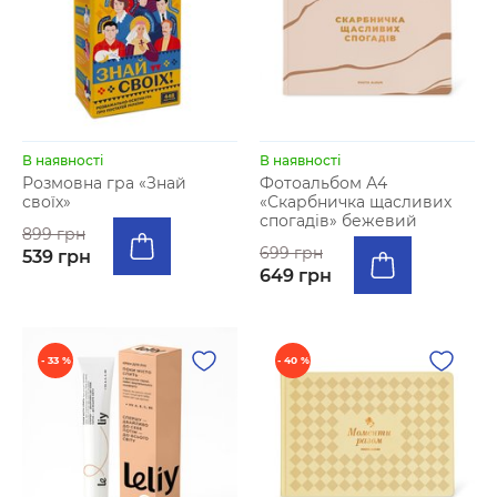
В наявності
В наявності
Розмовна гра «Знай
Фотоальбом А4
своїх»
«Скарбничка щасливих
спогадів» бежевий
899 грн
699 грн
539 грн
649 грн
- 33 %
- 40 %