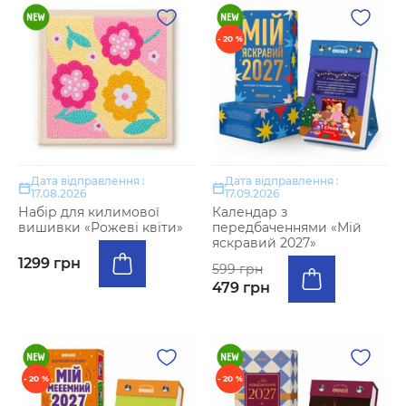
- 20 %
Дата відправлення :
Дата відправлення :
17.08.2026
17.09.2026
Набір для килимової
Календар з
вишивки «Рожеві квіти»
передбаченнями «Мій
яскравий 2027»
1299 грн
599 грн
479 грн
- 20 %
- 20 %