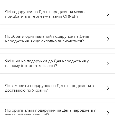
кожен день.
Фотоальбоми — інший чудовий варіант
Які подарунки на День народження можна
придбати в інтернет-магазині ORNER?
подарунка. Вони допоможуть зберегти
найяскравіші моменти життя та спогади про
своїх дітей.
Як обрати оригінальний подарунок на День
Кулінарна книга — це прекрасний подарунок
народження, якщо складно визначитися?
для вихователя, який любить готувати. Книга
містить багато сторінок для записів та
кулінарних лайфхаків, які можуть бути
Які ціни на подарунки до Дня народження у
корисними в щоденному житті. Крім того,
вашому інтернет-магазині?
книга містить 3 аркуші з наліпками, що дає
можливість створити свою ідеально
систематизовану книгу рецептів зі своїми
Як замовити подарунок на День народження з
улюбленими стравами. Цей подарунок не
доставкою по Україні?
тільки корисний, а й дозволяє вихователю
виявити свою творчість та креативність.
Які оригінальні подарунки на День народження
Пазли — це гарний спосіб провести час з