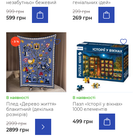
незабутньо» бежевий
геніальних ідей»
999 грн
299 грн
599 грн
269 грн
- 3 %
В наявності
В наявності
Плед «Дерево життя»
Пазл «Історії у вікнах»
блакитний (декілька
1000 елементів
розмірів)
499 грн
2999 грн
2899 грн