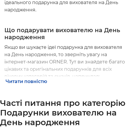
ідеального подарунка для вихователя на День
народження.
Що подарувати вихователю на День
народження
Якщо ви шукаєте ідеї подарунка для вихователя
на День народження, то зверніть увагу на
інтернет-магазин ORNER. Тут ви знайдете багато
цікавих та оригінальних подарунків для всіх
вікових категорій та смаків, наприклад:
Читати повністю
Одним із найпопулярніших подарунків є
оригінальні чашки та тарілки з різними
Часті питання про категорію
креативними написами та прикольними
Подарунки вихователю на
тваринками. Такі подарунки не тільки
викличуть усмішку на обличчі вихователя, але
День народження
й стануть гарним та зручним посудом на