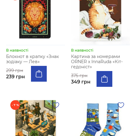
В наявності
В наявності
Блокнот в крапку «Знак
Картина за номерами
зодіаку — Лев»
ORNER x InnaRuda «Кіт-
гедоніст»
299 грн
375 грн
239 грн
349 грн
- 7 %