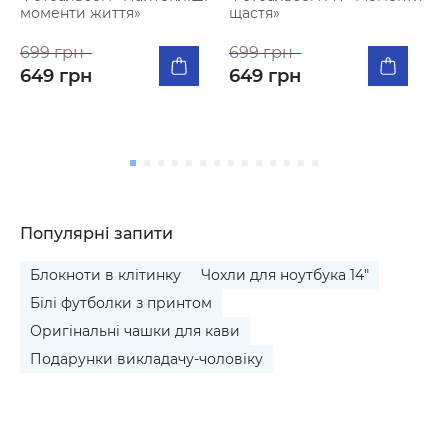
моменти життя»
щастя»
К
п
699 грн
699 грн
я
649 грн
649 грн
5
Популярні запити
Блокноти в клітинку
Чохли для ноутбука 14"
Білі футболки з принтом
Оригінальні чашки для кави
Подарунки викладачу-чоловіку