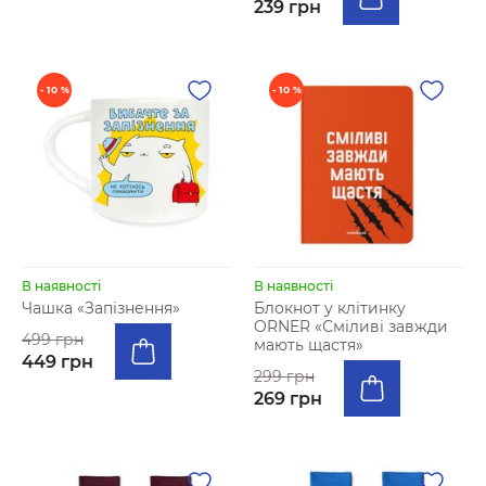
239 грн
- 10 %
- 10 %
В наявності
В наявності
Чашка «Запізнення»
Блокнот у клітинку
ORNER «Сміливі завжди
499 грн
мають щастя»
449 грн
299 грн
269 грн