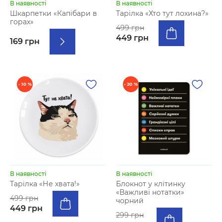
В наявності
В наявності
Шкарпетки «Капібари в
Тарілка «Хто тут лохина?»
горах»
499 грн
449 грн
169 грн
- 10 %
- 20 %
В наявності
В наявності
Тарілка «Не хвата!»
Блокнот у клітинку
«Важливі нотатки»
499 грн
чорний
449 грн
299 грн