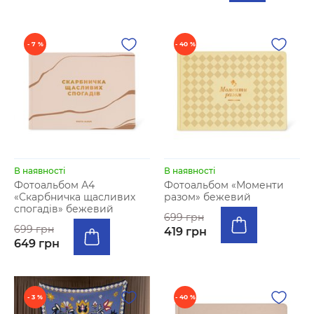
- 7 %
- 40 %
В наявності
В наявності
Фотоальбом А4
Фотоальбом «Моменти
«Скарбничка щасливих
разом» бежевий
спогадів» бежевий
699 грн
699 грн
419 грн
649 грн
- 3 %
- 40 %