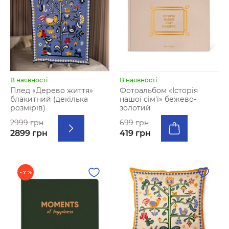
В наявності
В наявності
Плед «Дерево життя»
Фотоальбом «Історія
блакитний (декілька
нашої сім'ї» бежево-
розмірів)
золотий
2999 грн
699 грн
2899 грн
419 грн
- 7 %