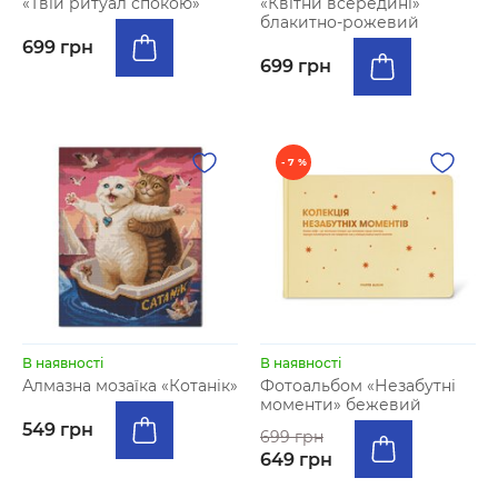
«Твій ритуал спокою»
«Квітни всередині»
блакитно-рожевий
699 грн
699 грн
- 7 %
В наявності
В наявності
Алмазна мозаїка «Котанік»
Фотоальбом «Незабутні
моменти» бежевий
549 грн
699 грн
649 грн