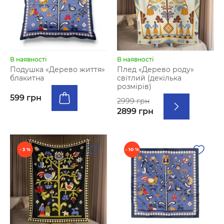
В наявності
В наявності
Подушка «Дерево життя»
Плед «Дерево роду»
блакитна
світлий (декілька
розмірів)
599 грн
2999 грн
2899 грн
- 3 %
- 10 %