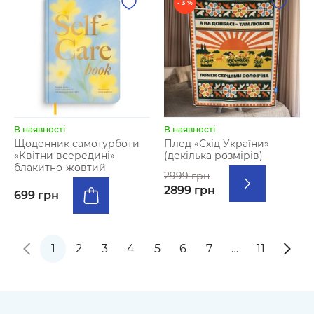
- 3 %
В наявності
В наявності
Щоденник самотурботи
Плед «Схід України»
«Квітни всередині»
(декілька розмірів)
блакитно-жовтий
2999 грн
2899 грн
699 грн
1
2
3
4
5
6
7
…
11