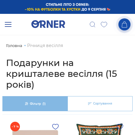
Річниця весілля
Головна
Подарунки на
кришталеве весілля (15
років)
Сортування
Фільтр
(1)
- 7 %