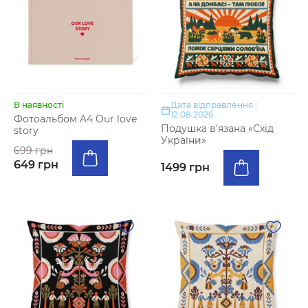
В наявності
Дата відправлення :
12.08.2026
Фотоальбом A4 Our love
Подушка в’язана «Схід
story
України»
699 грн
649 грн
1499 грн