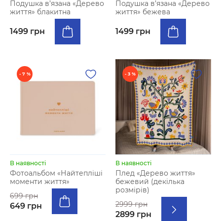
Подушка в’язана «Дерево
Подушка в’язана «Дерево
життя» блакитна
життя» бежева
1499 грн
1499 грн
- 7 %
- 3 %
В наявності
В наявності
Фотоальбом «Найтепліші
Плед «Дерево життя»
моменти життя»
бежевий (декілька
розмірів)
699 грн
2999 грн
649 грн
2899 грн