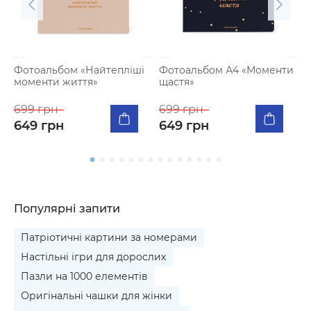
Фотоальбом «Найтепліші
Фотоальбом А4 «Моменти
Т
моменти життя»
щастя»
у
699 грн
699 грн
6
649 грн
649 грн
Популярні запити
Патріотичні картини за номерами
Настільні ігри для дорослих
Пазли на 1000 елементів
Оригінальні чашки для жінки