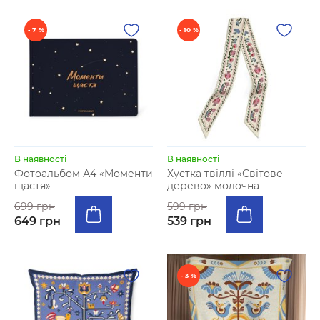
- 7 %
- 10 %
В наявності
В наявності
Фотоальбом А4 «Моменти
Хустка твіллі «Світове
щастя»
дерево» молочна
699 грн
599 грн
649 грн
539 грн
- 3 %