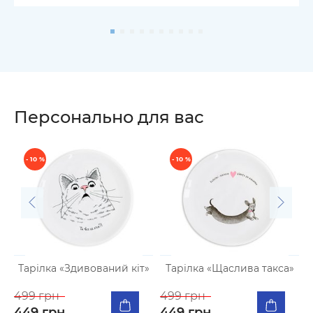
Персонально для вас
- 10 %
- 10 %
Тарілка «Здивований кіт»
Тарілка «Щаслива такса»
499 грн
499 грн
4
449 грн
449 грн