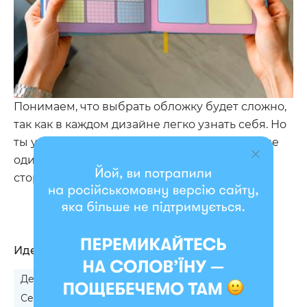
Понимаем, что выбрать обложку будет сложно,
так как в каждом дизайне легко узнать себя. Но
ты уж постарайся! И обязательно захвати еще
один планер для кого-то из близких — со
стороны ведь виднее.
Идеально подходит
Девушке на День ангела
Дочке на 8 Марта
Сестре на День Рождения