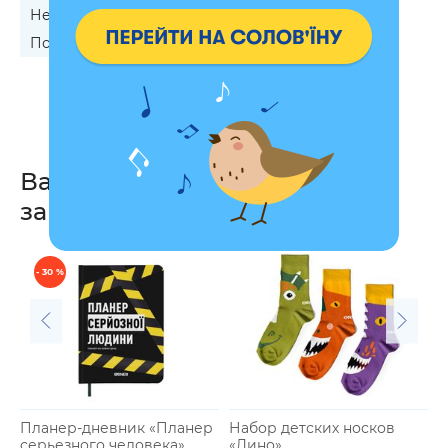
Невестке на День Рождения
Подруге на День Рождения
Дочке на юбилей
Вас также могут
заинтересовать
- 30 %
Планер-дневник «Планер
Набор детских носков
серьезного человека»
«Дино»