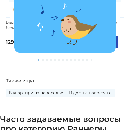
Раннер «Дерево жизни»
Раннер «Праздничный»
Р
бежевый
бежевый
п
1299 грн
1299 грн
1
Также ищут
В квартиру на новоселье
В дом на новоселье
Часто задаваемые вопросы
про категорию Раннеры