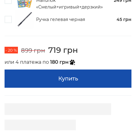
Maliunok
249 грн
«Смелый+игривый+дерзкий»
Ручка гелевая черная
45 грн
719 грн
899 грн
- 20 %
или 4 платежа по
180 грн
Купить