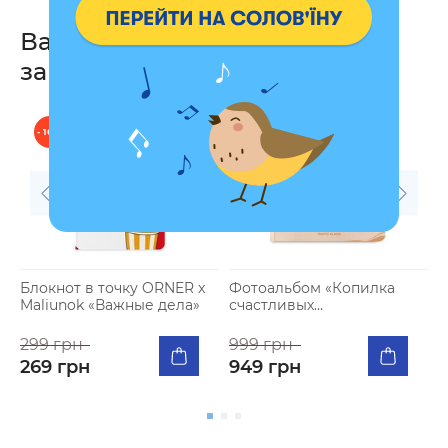
Вас также могут
заинтересовать
- 10 %
- 5 %
Блокнот в точку ORNER x
Фотоальбом «Копилка
Б
Maliunok «Важные дела»
счастливых
M
воспоминаний» бежевый
в
299 грн
999 грн
2
269 грн
949 грн
2