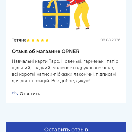
Тетяна
08.08.2026
Отзыв об магазине ORNER
Навчальні карти Таро. Новенькі, гарненькі, папір
щільний, гладкий, малюнок надруковано чітко,
всі короткі написи-пібказки лаконічні, підписані
для двох позицій. Все добре, дякую!
Ответить
Оставить отзыв