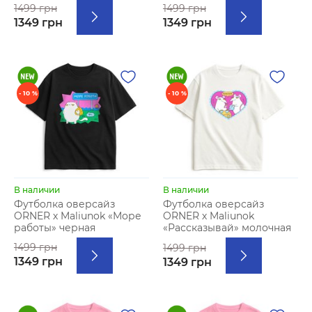
1499 грн
1499 грн
1349 грн
1349 грн
- 10 %
- 10 %
В наличии
В наличии
Футболка оверсайз
Футболка оверсайз
ORNER х Maliunok «Море
ORNER х Maliunok
работы» черная
«Рассказывай» молочная
1499 грн
1499 грн
1349 грн
1349 грн