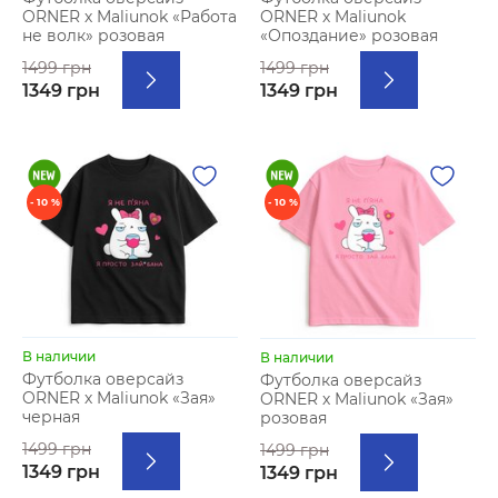
ORNER х Maliunok «Работа
ORNER х Maliunok
не волк» розовая
«Опоздание» розовая
1499 грн
1499 грн
1349 грн
1349 грн
- 10 %
- 10 %
В наличии
В наличии
Футболка оверсайз
Футболка оверсайз
ORNER х Maliunok «Зая»
ORNER х Maliunok «Зая»
черная
розовая
1499 грн
1499 грн
1349 грн
1349 грн