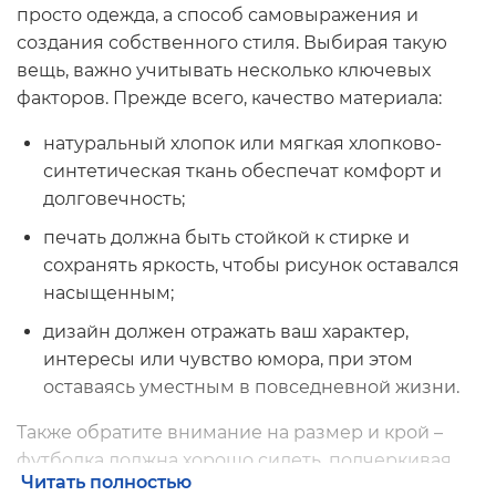
просто одежда, а способ самовыражения и
создания собственного стиля. Выбирая такую
вещь, важно учитывать несколько ключевых
факторов. Прежде всего, качество материала:
натуральный хлопок или мягкая хлопково-
синтетическая ткань обеспечат комфорт и
долговечность;
печать должна быть стойкой к стирке и
сохранять яркость, чтобы рисунок оставался
насыщенным;
дизайн должен отражать ваш характер,
интересы или чувство юмора, при этом
оставаясь уместным в повседневной жизни.
Также обратите внимание на размер и крой –
футболка должна хорошо сидеть, подчеркивая
Читать полностью
фигуру и не сковывая движений. Наконец,