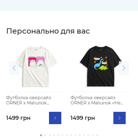
Персонально для вас
Футболка оверсайз
Футболка оверсайз
Ф
ORNER х Maliunok
ORNER х Maliunok «Не
O
«Кофеманка» молочная
переживай» черная
«
1499 грн
1499 грн
1