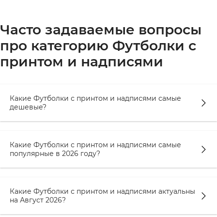
проверяйте бренд и репутацию производителя,
ведь от этого напрямую зависит качество ткани
Часто задаваемые вопросы
и нанесения принта.
про категорию Футболки с
принтом и надписями
Особенности футболок с принтами и
надписями
Футболки с прикольными принтами и
Какие Футболки с принтом и надписями самые
надписями давно перестали быть просто
дешевые?
элементом гардероба – они стали способом
выражать себя, а иногда и передавать
настроение, послание или шутку. Такая одежда
Какие Футболки с принтом и надписями самые
популярные в 2026 году?
помогает подчеркнуть индивидуальность,
показать увлечения, отношение к жизни или
чувство юмора. Качество и стиль футболки
определяются не только тканью, но и типом
Какие Футболки с принтом и надписями актуальны
на Август 2026?
печати, а также проработанностью дизайна.