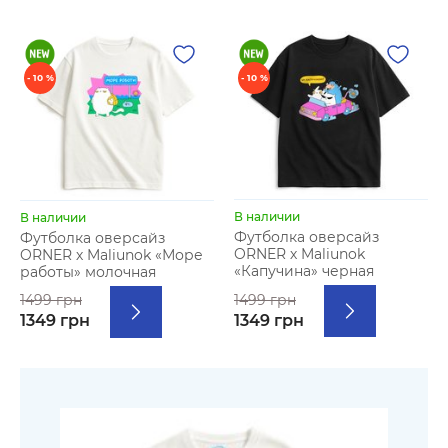
- 10 %
- 10 %
В наличии
В наличии
Футболка оверсайз
Футболка оверсайз
ORNER х Maliunok
ORNER х Maliunok «Море
«Капучина» черная
работы» молочная
1499 грн
1499 грн
1349 грн
1349 грн