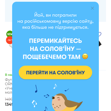
- 10 %
- 10 %
В наличии
В наличии
Футболка оверсайз
Футболка оверсайз
ORNER х Maliunok
ORNER х Maliunok
«Рассказывай» черная
«Универсальный совет»
молочная
1499 грн
1499 грн
1349 грн
1349 грн