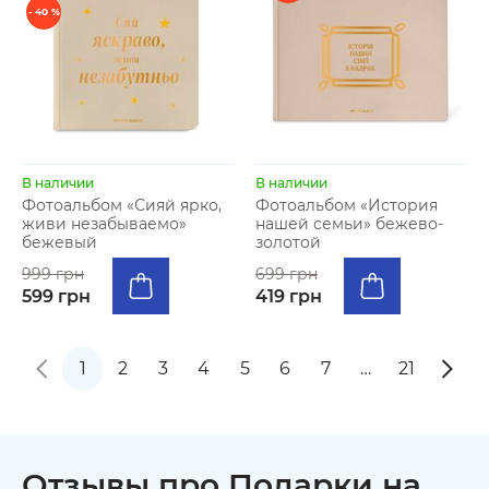
- 40 %
В наличии
В наличии
Фотоальбом «Сияй ярко,
Фотоальбом «История
живи незабываемо»
нашей семьи» бежево-
бежевый
золотой
999 грн
699 грн
599 грн
419 грн
1
2
3
4
5
6
7
…
21
Отзывы про Подарки на