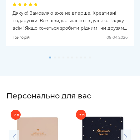
Дякую! Замовляю вже не вперше. Креативні
подарунки. Все швидко, якісно і з душею. Раджу
всім! Якщо хочеться зробити рідним , чи друзям
приємно - ORNER допоможе!
Григорій
08.04.2026
Персонально для вас
- 7 %
- 7 %