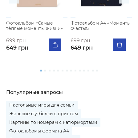
Фотоальбом «Самые
Фотоальбом А4 «Моменты
тёплые моменты жизни»
счастья»
К
п
699 грн
699 грн
м
649 грн
649 грн
5
Популярные запросы
Настольные игры для семьи
Женские футболки с принтом
Картины по номерам с натюрмортами
Фотоальбомы формата А4