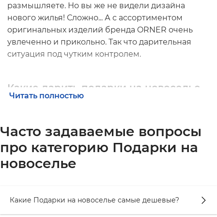
размышляете. Но вы же не видели дизайна
нового жилья! Сложно... А с ассортиментом
оригинальных изделий бренда ORNER очень
увлеченно и прикольно. Так что дарительная
ситуация под чутким контролем.
Какие дарить подарки на новоселье
Читать полностью
Сначала стоит определиться, каким должен быть
идеальный презент. Если перечислить его
Часто задаваемые вопросы
особенности и характеристики, то получится
небольшой список:
про категорию Подарки на
новоселье
интересный;
практичный;
без привязки к особенностям интерьера;
Какие Подарки на новоселье самые дешевые?
подходящий для всех жильцов нового дома.