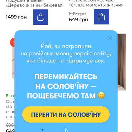
Фотоальбом «Самые
Подушка вязаная
тёплые моменты жизни»
«Дерево жизни» бежевая
699 грн
1499 грн
649 грн
- 7 %
- 3 %
В наличии
В наличии
Фотоальбом А4
Плед «Дерево жизни»
«Сокровищница
бежевый (несколько
счастливых
размеров)
воспоминаний» бежевый
2999 грн
699 грн
2899 грн
649 грн