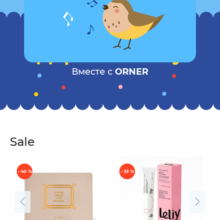
Дарите заботу
Вместе с
ORNER
Sale
- 40 %
- 33 %