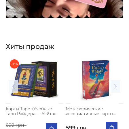
Хиты продаж
- 7 %
Карты Таро «Учебные
Метафорические
Н
Таро Райдера — Уэйта»
ассоциативные карты
«Сила во мне»
699 грн
599 грн