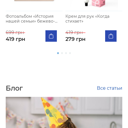
Фотоальбом «История
Крем для рук «Когда
Ф
нашей семьи» бежево-
стихает»
«
золотой
к
699 грн
419 грн
6
419 грн
279 грн
Блог
Все статьи