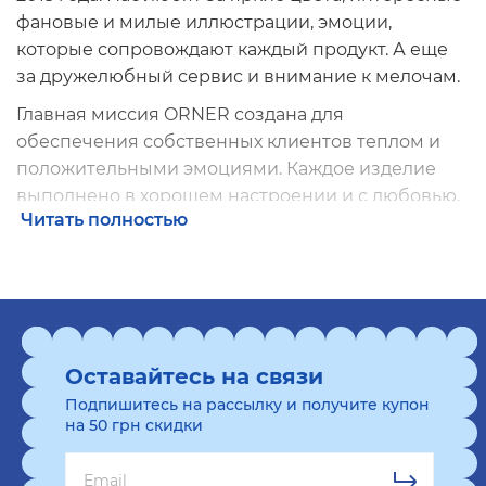
фановые и милые иллюстрации, эмоции,
которые сопровождают каждый продукт. А еще
за дружелюбный сервис и внимание к мелочам.
Главная миссия ORNER создана для
обеспечения собственных клиентов теплом и
положительными эмоциями. Каждое изделие
выполнено в хорошем настроении и с любовью.
Читать полностью
Мы поможем выбрать хороший подарок,
который обязательно понравится будущему
владельцу. Прикольные подарки – это то, что
нравится каждому, независимо от возраста и
статуса. А мы делаем все необходимое, что от нас
требуется для создания качественного товара.
Оставайтесь на связи
Подпишитесь на рассылку и получите купон
на 50 грн скидки
Ассортимент необычных подарков от
ORNER