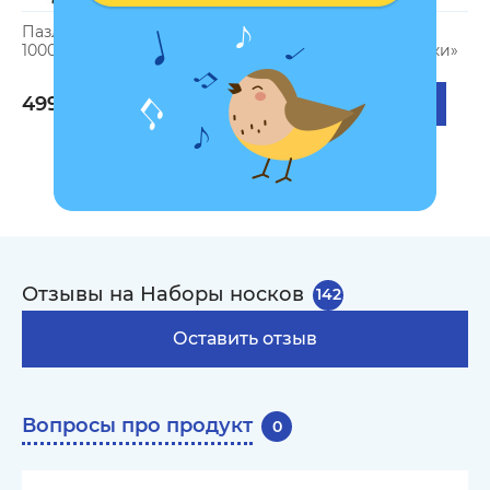
Пазл «Истории в окнах»
Набор носков
П
1000 элементов
«Украинские вытынанки»
1
2
499 грн
499 грн
Отзывы на Наборы носков
142
Оставить отзыв
Вопросы про продукт
0