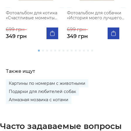
Фотоальбом для котика
Фотоальбом для собачки
Ф
«Счастливые моменты
«История моего лучшего
«
кошачьей жизни»
друга» бежевый
699 грн
699 грн
6
349 грн
349 грн
Также ищут
Картины по номерам с животными
Подарки для любителей собак
Алмазная мозаика с котами
Часто задаваемые вопросы