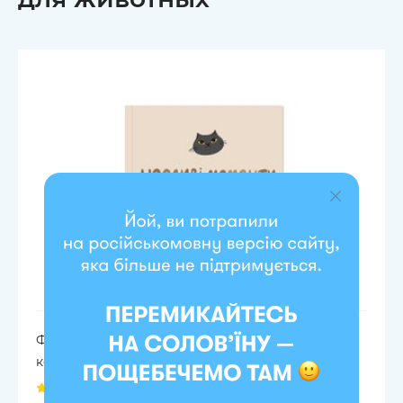
Фотоальбом для котика «Счастливые моменты
кошачьей жизни»