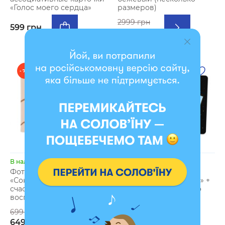
«Голос моего сердца»
размеров)
2999 грн
599 грн
2899 грн
- 7 %
- 8 %
В наличии
В наличии
Фотоальбом А4
Набор Карты Таро
«Сокровищница
«Классическая колода» +
счастливых
Блокнот «Руководство
воспоминаний» бежевый
Таро Райдера-Вейта»
699 грн
1198 грн
649 грн
1099 грн