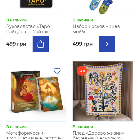
В наличии
В наличии
Руководство «Таро
Набор носков «Киев
Райдера — Уэйта»
мой!»
499 грн
499 грн
- 3 %
В наличии
В наличии
Метафорически-
Плед «Дерево жизни»
ассоциативные карточки
бежевый (несколько