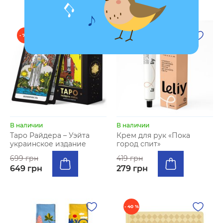
- 7 %
- 33 %
В наличии
В наличии
Таро Райдера – Уэйта
Крем для рук «Пока
украинское издание
город спит»
699 грн
419 грн
649 грн
279 грн
- 40 %