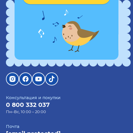
или даже вдохновляет на действие.
Оставайтесь на связи
ORNER предлагает широкий ассортимент этого
Подпишитесь на рассылку и получите купон
китайского печенья, чтобы вы могли подобрать
на 50 грн скидки
идеальный вариант для любого события или
настроения.
Среди популярных вариантов от ORNER:
Печенье с предсказаниями «С днём
рождения!»
– идеально для празднования
юбилеев и дней рождения.
Печенье с предсказаниями «Знак из
Консультация и покупки
будущего» – для тех, кто ищет мудрые
0 800 332 037
подсказки и философские размышления.
Пн–Вс, 10:00 – 20:00
Печенье с предсказаниями «Удача с тобой» –
Почта
отличный мотивационный сюрприз для