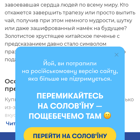
завоевавшая сердца людей по всему миру. Кто
откажется завершить трапезу или просто выпить
чай, получив при этом немного мудрости, шутку
или даже зашифрованный намёк на будущее?
Золотистое хрустящее китайское печенье с
предсказанием давно стало символом
праздника, веселой вечеринки и необычного
подарка.
Особенности печенья с
предсказаниями
Купить печенье-предсказание хочется не только
из-за его оригинальной формы и приятного
вкуса. Его главная изюминка – маленькая
полоска бумаги, спрятанная внутри. Именно на
Читать полностью
ней скрыто то самое загадочное послание,
которое вызывает улыбку, заставляет задуматься