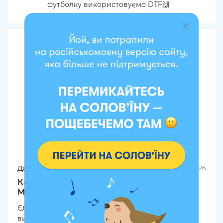
футболку використовуємо DTF🙌
Дар'я
06.08.2026
Карты Таро «Мифологическое Таро:
Мировые Боги»
Єдина колода, яка підштовхнула мене почати
вивчати таро 💙