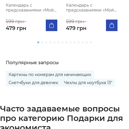
Календарь с
Календарь с
К
предсказаниями «Мой
предсказаниями «Мой
«
яркий 2027»
меееемный 2027»
599 грн
599 грн
5
479 грн
479 грн
Популярные запросы
Картины по номерам для начинающих
Скетчбуки для девочек
Чехлы для ноутбука 13"
Часто задаваемые вопросы
про категорию Подарки для
экономиста