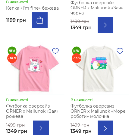
В наявності
Футболка оверсайз
ORNER х Maliunok «Зая»
Кепка «I’m fine» бежева
чорна
1199 грн
1499 грн
1349 грн
- 10 %
- 10 %
В наявності
В наявності
Футболка оверсайз
Футболка оверсайз
ORNER х Maliunok «Зая»
ORNER х Maliunok «Море
рожева
роботи» молочна
1499 грн
1499 грн
1349 грн
1349 грн