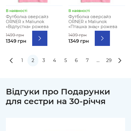
В наявності
В наявності
Футболка оверсайз
Футболка оверсайз
ORNER х Maliunok
ORNER х Maliunok
«Відпустка» рожева
«Пташка знає» рожева
1499 грн
1499 грн
1349 грн
1349 грн
1
2
3
4
5
6
7
…
29
Відгуки про Подарунки
для сестри на 30-річчя