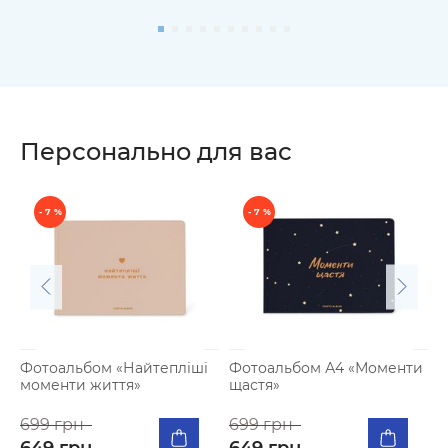
Персонально для вас
- 7 %
- 7 %
Фотоальбом «Найтепліші
Фотоальбом А4 «Моменти
моменти життя»
щастя»
К
п
699 грн
699 грн
я