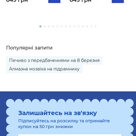
649 грн
649 грн
5
Популярні запити
Печиво з передбаченнями на 8 березня
Алмазна мозаїка на підрамнику
Залишайтесь на зв'язку
Підписуйтесь на розсилку та отримайте
купон на 50 грн знижки