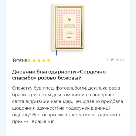
Тетяна
13.05.2026
Дневник благодарности «Сердечно
спасибо» розово-бежевый
Спочатку був плед, фотоальбоми, декілька разів
брали ігри, потім діти замовили на новорічні
свята відривний календар, нещодавно придбала
щоденник вдячності на подарунок дівчинці -
підлітку! Всі товари якісні, креативні, залишають
приємні враження!