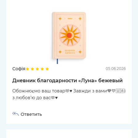
Софія
05.06.2026
Дневник благодарности «Луна» бежевый
Обожнюємо ваш товар🫶♥️ Завжди з вами💙💛🇺🇦і
з любов’ю до вас🫶♥️
Ответить