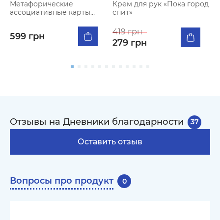
Метафорические
Крем для рук «Пока город
Н
ассоциативные карты
спит»
ж
«Сила во мне»
419 грн
599 грн
279 грн
Т
Отзывы на Дневники благодарности
37
Оставить отзыв
Вопросы про продукт
0