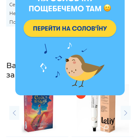
Сестре на День Рождения
Невестке на День Рождения
Подруге на День Рождения
Дочке на юбилей
Вас также могут
заинтересовать
- 33 %