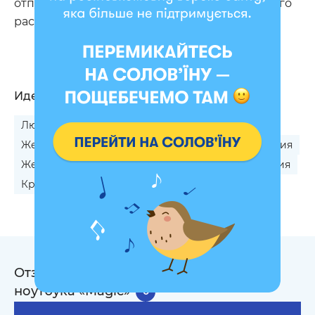
отпугивает рабочие неурядицы лучше любого
расклада Таро!
Идеально подходит
Любимой на День Рождения
Жене на День Рождения
Маме на День Рождения
Жене на годовщину
Крестной на День рождения
Крестной на 8 Марта
Отзывы на Вертикальный чехол для
ноутбука «Magic»
0