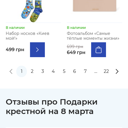
В наличии
В наличии
Набор носков «Киев
Фотоальбом «Самые
мой!»
тёплые моменты жизни»
699 грн
499 грн
649 грн
1
2
3
4
5
6
7
…
22
Отзывы про Подарки
крестной на 8 марта