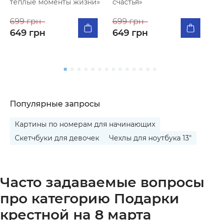
тёплые моменты жизни»
счастья»
К
п
699 грн
699 грн
я
649 грн
649 грн
5
Популярные запросы
Картины по номерам для начинающих
Скетчбуки для девочек
Чехлы для ноутбука 13"
Часто задаваемые вопросы
про категорию Подарки
крестной на 8 марта