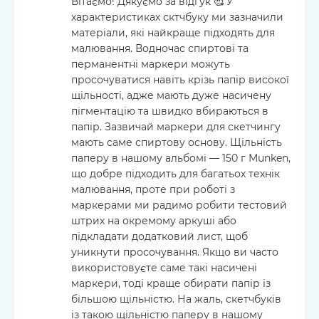
Вітаємо! Дякуємо за відгук 🥰 У
характеристиках сктчбуку ми зазначили
матеріали, які найкраще підходять для
малювання. Водночас спиртові та
перманентні маркери можуть
просочуватися навіть крізь папір високої
щільності, адже мають дуже насичену
пігментацію та швидко вбираються в
папір. Зазвичай маркери для скетчингу
мають саме спиртову основу. Щільність
паперу в нашому альбомі — 150 г Munken,
що добре підходить для багатьох технік
малювання, проте при роботі з
маркерами ми радимо робити тестовий
штрих на окремому аркуші або
підкладати додатковий лист, щоб
уникнути просочування. Якщо ви часто
використовуєте саме такі насичені
маркери, тоді краще обирати папір із
більшою щільністю. На жаль, скетчбуків
із такою щільністю паперу в нашому