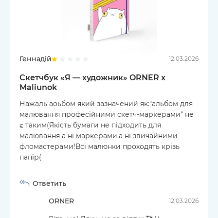
Геннадій
12.03.2026
Скетчбук «Я — художник» ORNER x
Maliunok
Нажаль аоьбом який зазначений як:"альбом для
малювання професійними скетч-маркерами" не
є таким(Якість бумаги не підходить для
малювання а ні маркерами,а ні звичайними
фломастерами!Всі малюнки проходять крізь
папір(
Ответить
ORNER
12.03.2026