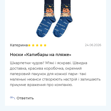
Катерина
24.06.2026
Носки «Капибары на пляже»
Шкарпетки чудові! М'які і яскраві. Швидка
доставка, красива коробочка, окремий
паперовий пакунок для кожної пари- такі
маленькі нюанси створюють настрій і залишають
приємне враження про компанію.
Ответить