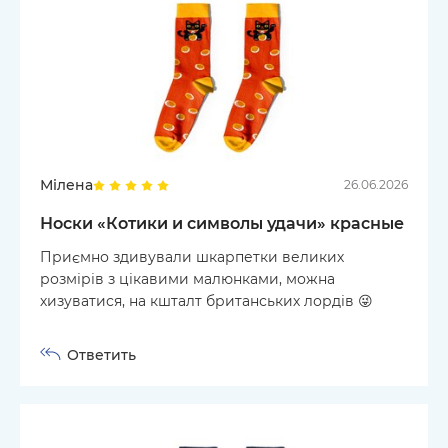
Мілена
26.06.2026
Носки «Котики и символы удачи» красные
Приємно здивували шкарпетки великих
розмірів з цікавими малюнками, можна
хизуватися, на кшталт британських лордів 😜
Ответить