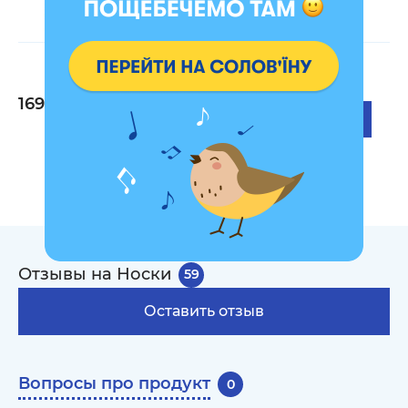
Носки «Мельница»
Носки «Украинские
Н
вытынанки» светлые
в
169 грн
169 грн
1
Отзывы на Носки
59
Оставить отзыв
Вопросы про продукт
0