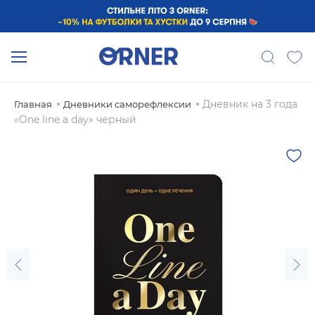
Дневник на 3 года
Главная
Дневники саморефлексии
«One line a day» черный