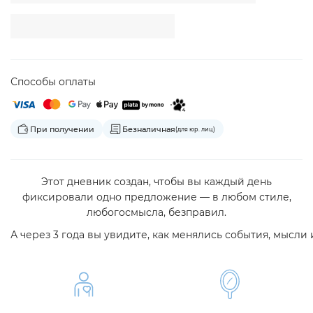
Способы оплаты
При получении
Безналичная
(для юр. лиц)
Этот дневник создан, чтобы вы каждый день
фиксировали одно предложение
—
в любом стиле,
любого
смысла
,
без
правил
.
А
через
3
года
вы
увидите
,
как
менялись
события
,
мысли