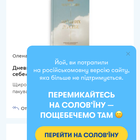
Олена
14.05.2026
Дневник саморефлексии «Мой путь к
себе»
Щиро дякую 🥰 Уважність до клієнта, гарне
пакування, швидка доставка замовлення!!!
Ответить