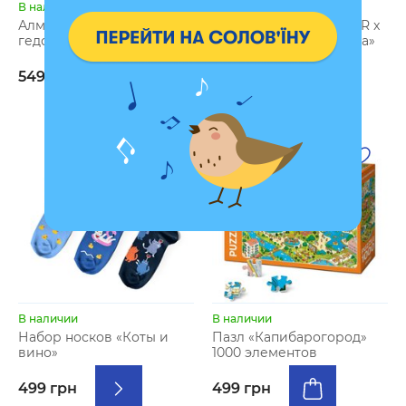
В наличии
В наличии
Алмазная мозаика «Кот-
Блокнот в точку ORNER x
гедонист»
Maliunok «Важные дела»
299 грн
549 грн
269 грн
В наличии
В наличии
Набор носков «Коты и
Пазл «Капибарогород»
вино»
1000 элементов
499 грн
499 грн