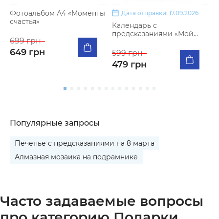
Фотоальбом А4 «Моменты
Дата отправки: 17.09.2026
счастья»
Календарь с
К
предсказаниями «Мой
п
699 грн
меееемный 2027»
я
649 грн
599 грн
5
479 грн
Популярные запросы
Печенье с предсказаниями на 8 марта
Алмазная мозаика на подрамнике
Часто задаваемые вопросы
про категорию Подарки