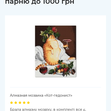
парню до 1000 грн
Алмазная мозаика «Кот-гедонист»
Брала алмазну мозаїку, в комплекті все є,