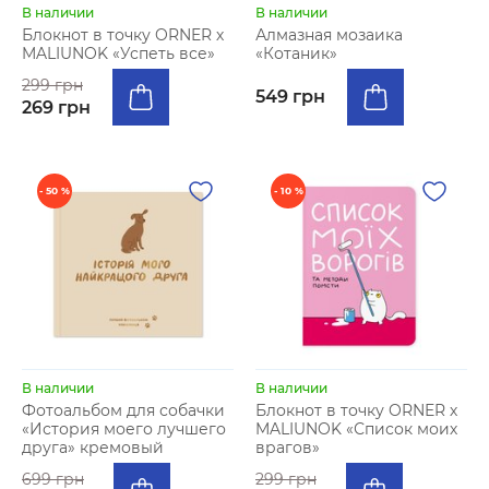
В наличии
В наличии
Блокнот в точку ORNER х
Алмазная мозаика
MALIUNOK «Успеть все»
«Котаник»
299 грн
549 грн
269 грн
- 50 %
- 10 %
В наличии
В наличии
Фотоальбом для собачки
Блокнот в точку ORNER х
«История моего лучшего
MALIUNOK «Список моих
друга» кремовый
врагов»
699 грн
299 грн