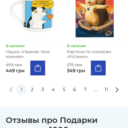
В наличии
В наличии
Чашка «Уважаю твое
Картина по номерам
мнение»
«Котаник»
499 грн
375 грн
449 грн
349 грн
1
2
3
4
5
6
7
…
11
Отзывы про Подарки