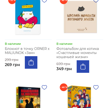
- 10 %
- 50 %
В наличии
В наличии
Блокнот в точку ORNER х
Фотоальбом для котика
MALIUNOK «Зам»
«Счастливые моменты
кошачьей жизни»
299 грн
699 грн
269 грн
349 грн
- 40 %