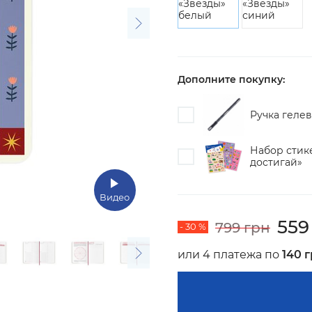
Дополните покупку:
Ручка гелев
Набор стик
достигай»
Видео
559
799 грн
- 30 %
или 4 платежа по
140 