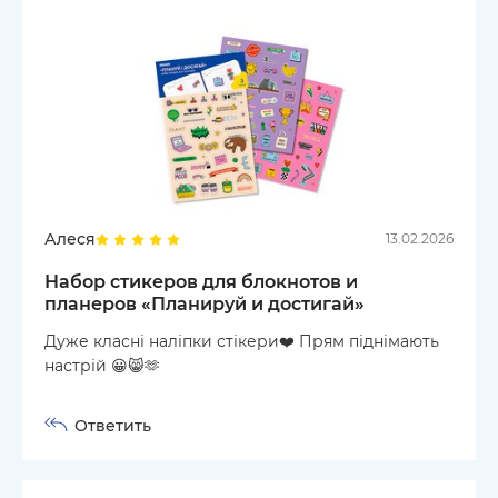
Алеся
13.02.2026
Набор стикеров для блокнотов и
планеров «Планируй и достигай»
Дуже класні наліпки стікери❤️ Прям піднімають
настрій 😀😸🫶
Ответить