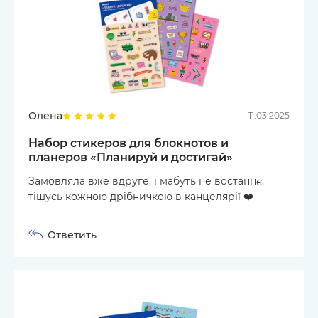
Олена
11.03.2025
Набор стикеров для блокнотов и
планеров «Планируй и достигай»
Замовляла вже вдруге, і мабуть не востаннє,
тішусь кожною дрібничкою в канцелярії ❤️
Ответить