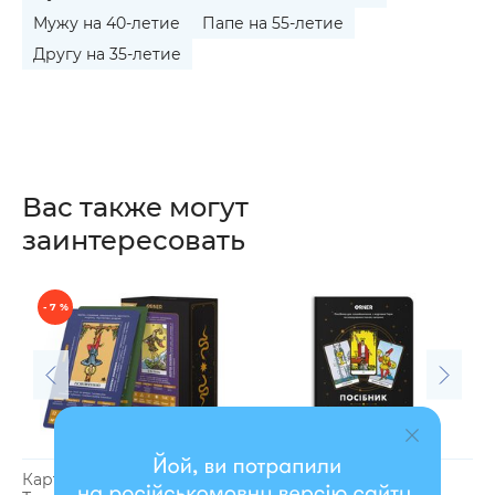
Мужу на 40-летие
Папе на 55-летие
Другу на 35-летие
Вас также могут
заинтересовать
- 7 %
Карты Таро «Учебные
Руководство «Таро
Н