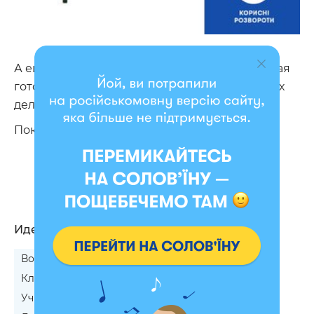
А еще у них очень серьезный дизайн и полная
готовность помогать вам во всех ежедневных
делах!
Покупайте, планируйте, достигайте!
Идеальный подарок
Воспитателю на 8 Марта
Классному руководителю на 8 Марта
Учителю на День матери