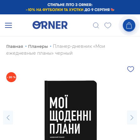
Планер-дневник «Мои
Главная
Планеры
ежедневные планы» черный
- 20 %