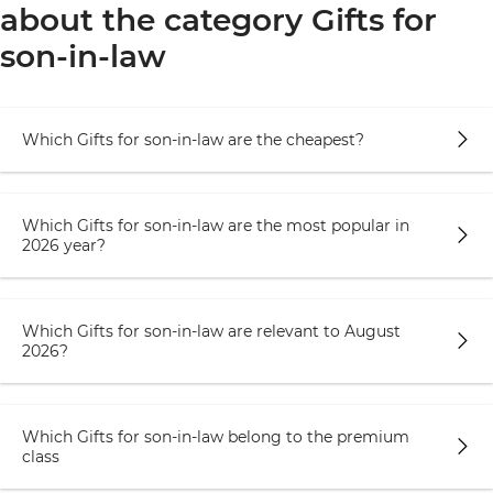
about the category Gifts for
произведут впечатление. Однако
оригинальные и персонализированные вещи
son-in-law
всегда получают положительный отзыв.
Вдохновляющий на развитие подарок. Выбор
подарка может быть не только приятным, но и
Which Gifts for son-in-law are the cheapest?
полезным. К примеру, планеры или
календари с предсказаниями могут помочь
зятю лучше организовывать свое время,
Which Gifts for son-in-law are the most popular in
ставить новые цели и просто получать заряд
2026 year?
позитива.
Обращайте внимание на качество. Лучше
Which Gifts for son-in-law are relevant to August
инвестировать в высококачественные вещи,
2026?
которые будут служить долго и доставляют
удовольствие. Качество всегда ценится,
поэтому в выборе подарка этот фактор
Which Gifts for son-in-law belong to the premium
чрезвычайно важен.
class
Прикольные подарки для зятя