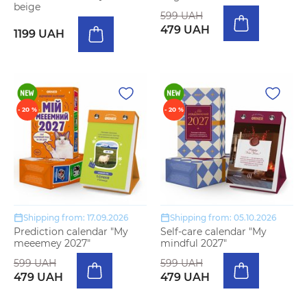
beige
599 UAH
479 UAH
1199 UAH
- 20 %
- 20 %
Shipping from: 17.09.2026
Shipping from: 05.10.2026
Prediction calendar "My
Self-care calendar "My
meeemey 2027"
mindful 2027"
599 UAH
599 UAH
479 UAH
479 UAH