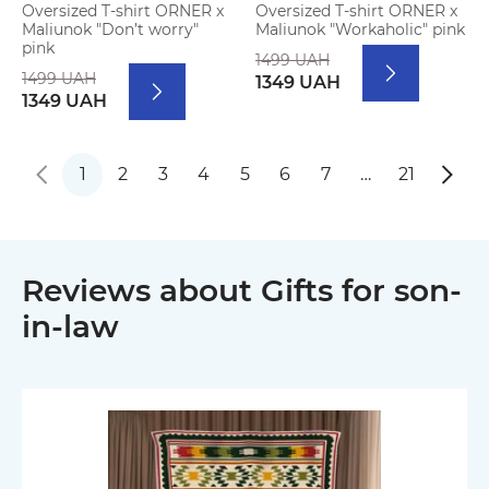
Oversized T-shirt ORNER x
Oversized T-shirt ORNER x
Maliunok "Don’t worry"
Maliunok "Workaholic" pink
pink
1499 UAH
1499 UAH
1349 UAH
1349 UAH
1
2
3
4
5
6
7
…
21
Reviews about Gifts for son-
in-law