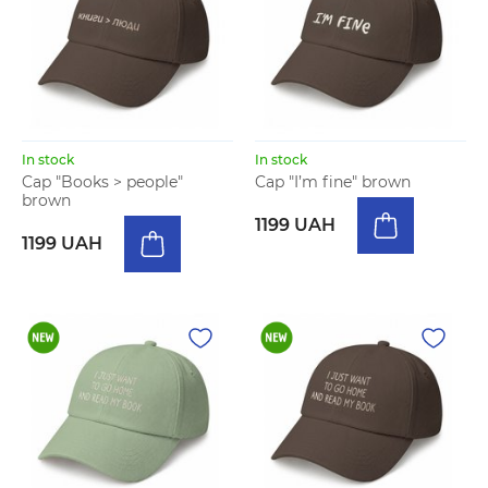
In stock
In stock
Cap "Books > people"
Cap "I’m fine" brown
brown
1199 UAH
1199 UAH