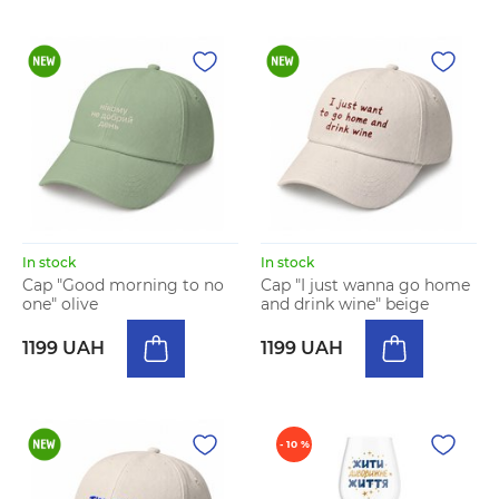
In stock
In stock
Cap "Good morning to no
Cap "I just wanna go home
one" olive
and drink wine" beige
1199 UAH
1199 UAH
- 10 %