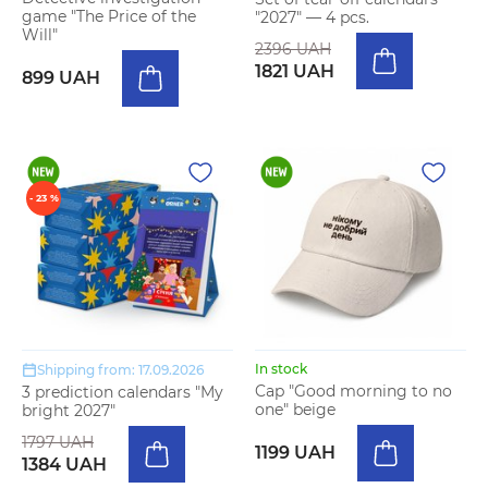
game "The Price of the
"2027" — 4 pcs.
Will"
2396 UAH
1821 UAH
899 UAH
- 23 %
In stock
Shipping from: 17.09.2026
Cap "Good morning to no
3 prediction calendars "My
one" beige
bright 2027"
1797 UAH
1199 UAH
1384 UAH