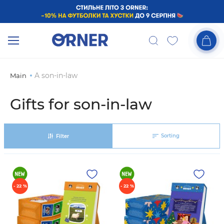
A son-in-law
Main
Gifts for son-in-law
Sorting
Filter
- 22 %
- 22 %