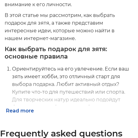
внимание к его личности.
В этой статье мы рассмотрим, как выбрать
подарок для зятя, а также представим
интересные идеи, которые можно найти в
нашем интернет-магазине.
Как выбрать подарок для зятя:
основные правила
Ориентируйтесь на его увлечение. Если ваш
зять имеет хобби, это отличный старт для
выбора подарка. Любит активный отдых?
Купите что-то для путешествий или спорта.
Для творческих натур идеально подойдут
блокноты, скетчбуки или альбомы для
Read more
фотографий.
Не выбирайте банальные вещи. Подарки типа
Frequently asked questions
стандартных гелей для душа вряд ли