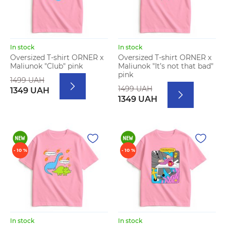
In stock
In stock
Oversized T-shirt ORNER x
Oversized T-shirt ORNER x
Maliunok "Club" pink
Maliunok "It’s not that bad"
pink
1499 UAH
1499 UAH
1349 UAH
1349 UAH
- 10 %
- 10 %
In stock
In stock