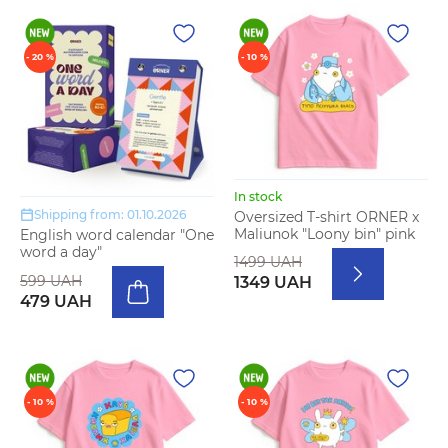
- 20 %
- 10 %
In stock
Shipping from: 01.10.2026
Oversized T-shirt ORNER x
Maliunok "Loony bin" pink
English word calendar "One
word a day"
1499 UAH
599 UAH
1349 UAH
479 UAH
- 10 %
- 10 %