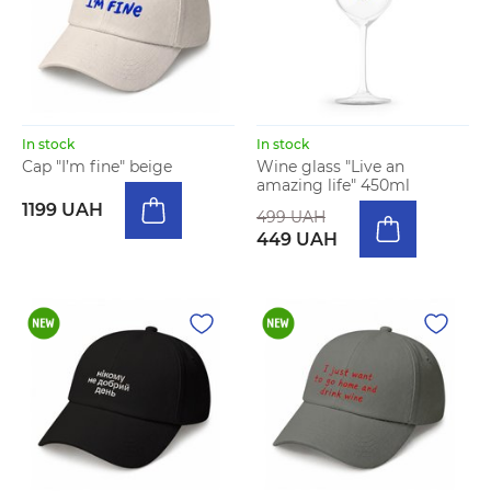
In stock
In stock
Cap "I’m fine" beige
Wine glass "Live an
amazing life" 450ml
1199 UAH
499 UAH
449 UAH