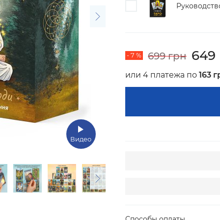
Руководств
649
699 грн
- 7 %
или 4 платежа по
163 г
Видео
Способы оплаты