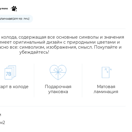
аличная
(для юр. лиц)
 колода, содержащая все основные символы и значения
 имеет оригинальный дизайн с природными цветами и
асно все: символизм, изображения, смысл. Покупайте и
убеждайтесь!
карт в колоде
Подарочная
Матовая
упаковка
ламинация
м
\м2