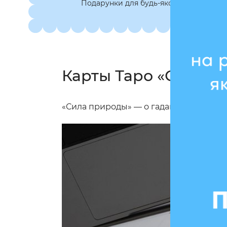
Подарунки для будь-якої нагоди
Карты Таро «Сила п
«Сила природы» — о гаданиях с особы