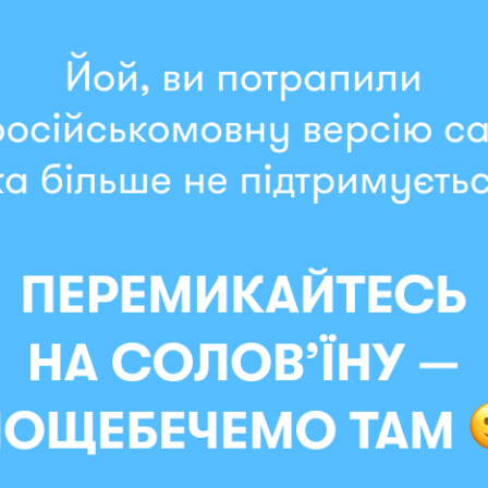
Мгновенная отправка
рироды»
м чувством причастности к магии, на которую спосо