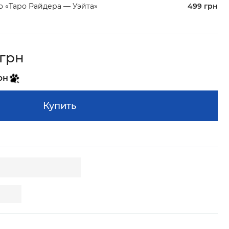
о «Таро Райдера — Уэйта»
499 грн
 грн
рн
Купить