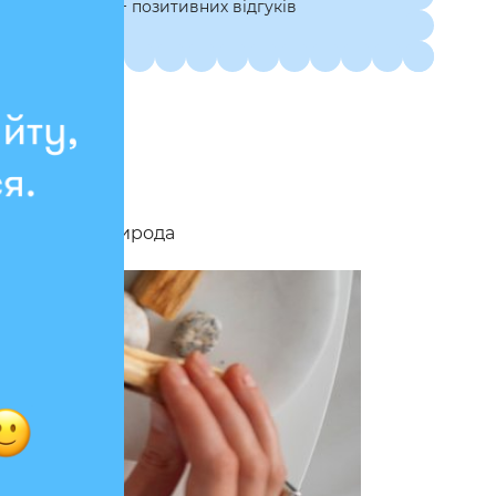
7 000+ позитивних відгуків
бна только природа