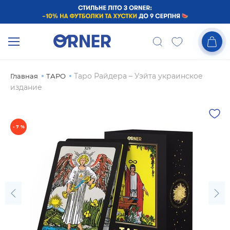
Таро Райдера – Уэйта украинское
Главная
ТАРО
издание
- 7 %