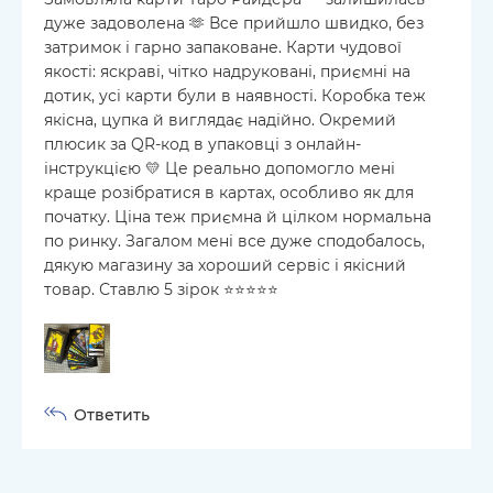
дуже задоволена 🫶 Все прийшло швидко, без
затримок і гарно запаковане. Карти чудової
якості: яскраві, чітко надруковані, приємні на
дотик, усі карти були в наявності. Коробка теж
якісна, цупка й виглядає надійно. Окремий
плюсик за QR-код в упаковці з онлайн-
інструкцією 💛 Це реально допомогло мені
краще розібратися в картах, особливо як для
початку. Ціна теж приємна й цілком нормальна
по ринку. Загалом мені все дуже сподобалось,
дякую магазину за хороший сервіс і якісний
товар. Ставлю 5 зірок ⭐⭐⭐⭐⭐
Ответить