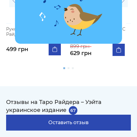
Руководство «Таро
Планер «I HAVE A MAGIC
П
Райдера — Уэйта»
PLAN» синий
1
899 грн
499 грн
629 грн
Отзывы на Таро Райдера – Уэйта
украинское издание
67
Оставить отзыв