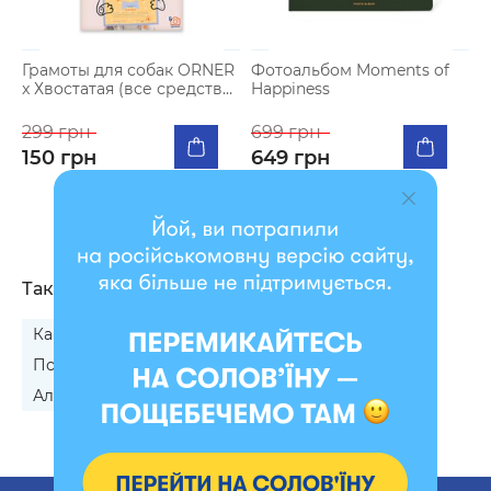
Грамоты для собак ORNER
Фотоальбом Moments of
Б
x Хвостатая (все средства
Happiness
M
на благотворительность)
299 грн
699 грн
2
150 грн
649 грн
2
Также ищут
Картины по номерам с животными
Подарки для любителей собак
Алмазная мозаика с котами