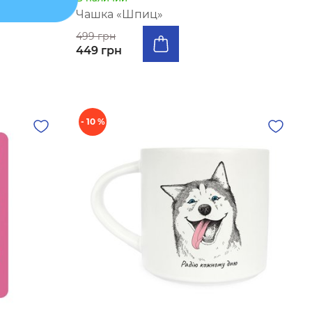
 x
Чашка «Шпиц»
499 грн
449 грн
- 10 %