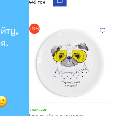
449 грн
- 10 %
В наличии
»
Тарелка «Голодный мопс»