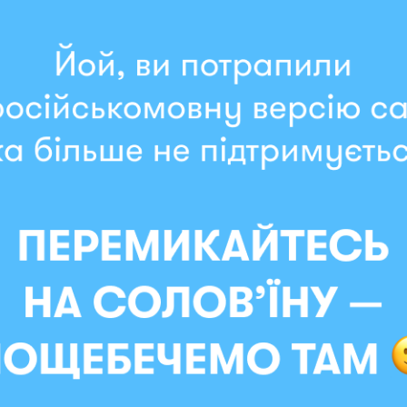
699 грн
349 грн
- 10 %
В наличии
тку «Гав! Корги» синий
Тарелка «Чихуахуа-девочка