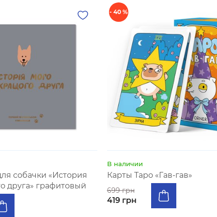
- 40 %
В наличии
ля собачки «История
Карты Таро «Гав-гав»
о друга» графитовый
699 грн
419 грн