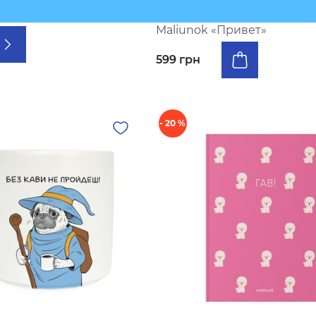
утбука «Чего плачешь»
Ковер придверный ORNER
Maliunok «Привет»
599 грн
- 20 %