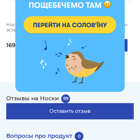
Носки «Книжная
Носки «Гуси-винолюбы»
Н
эстетика» светлые
зелёные
к
169 грн
169 грн
1
Отзывы на Носки
59
Оставить отзыв
Вопросы про продукт
0