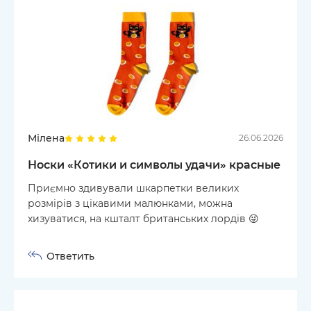
Мілена
26.06.2026
Носки «Котики и символы удачи» красные
Приємно здивували шкарпетки великих
розмірів з цікавими малюнками, можна
хизуватися, на кшталт британських лордів 😜
Ответить