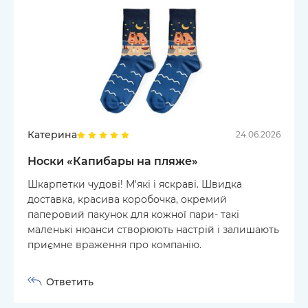
Катерина
24.06.2026
Носки «Капибары на пляже»
Шкарпетки чудові! М'які і яскраві. Швидка
доставка, красива коробочка, окремий
паперовий пакунок для кожної пари- такі
маленькі нюанси створюють настрій і залишають
приємне враження про компанію.
Ответить