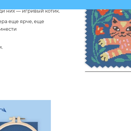
сть ярких цветов на
ди них — игривый котик.
ера еще ярче, еще
ринести
и.