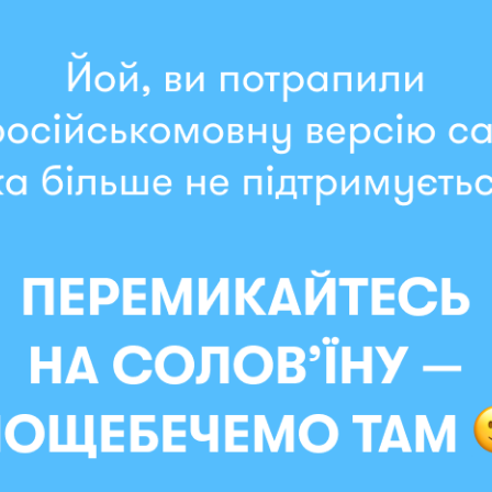
Мгновенная отправка
я «Кот среди цветов»
ка — ORNER запустили наборы для вышивания, кото