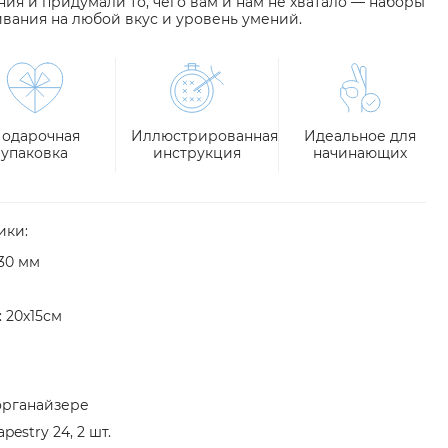
я и придумали то, чего вам и нам не хватало — наборы
вания на любой вкус и уровень умений.
одарочная
Иллюстрированная
Идеальное для
упаковка
инструкция
начинающих
ики:
30 мм
 20х15см
органайзере
estry 24, 2 шт.