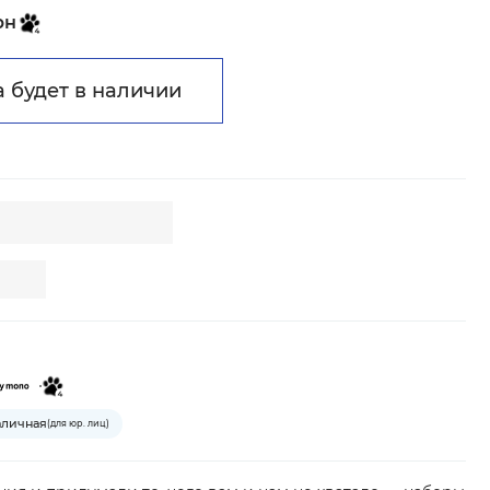
рн
а будет в наличии
аличная
(для юр. лиц)