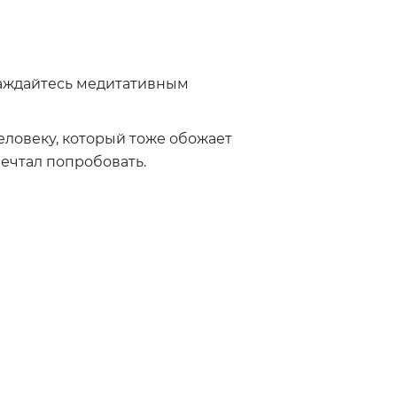
лаждайтесь медитативным
еловеку, который тоже обожает
мечтал попробовать.