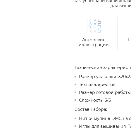
Мы услышали ваши желани
для выши
Авторские
П
иллюстрации
Технические характерист
Размер упаковки: 320х2
Техника: крестик
Размер готовой работы:
Сложность: 3/5
Состав набора:
Нитки мулине DMC на 
Иглы для вышивания: Tap