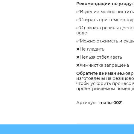
Рекомендации по уходу:
✅Изделие можно чистить
✅Стирать при температур
✅От запаха резины доста
воде
✅Можно отжимать и суш
❌Не гладить
❌Нельзя отбеливать
❌Химчистка запрещена
Обратите внимание:
ковр
изготовлены на резиновой
чтобы ускорить процесс 
проветриваемом помещени
Артикул:
maliu-0021