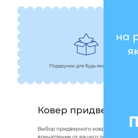
Подарунки для будь-якої нагоди
Ковер придверный O
Выбор придверного ковра — это шанс 
впечатление от вашего дома настоящим