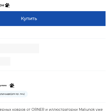
рн
Купить
аличная
(для юр. лиц)
ерных ковров от ORNER и иллюстраторки Maliunok уже