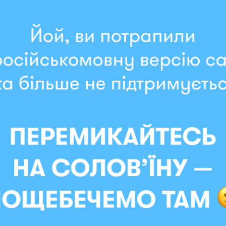
Мгновенная отправка
RNER x Maliunok «Нагулялс
задать вечеру правильное настроение прямо с порог
 «ого!» и «хаха, какой классный коврик»