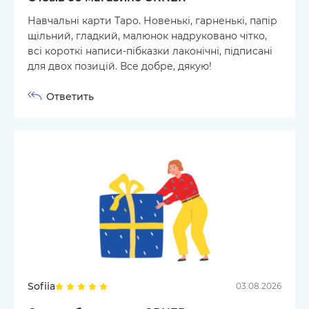
Навчальні карти Таро. Новенькі, гарненькі, папір
щільний, гладкий, малюнок надруковано чітко,
всі короткі написи-пібказки лаконічні, підписані
для двох позицій. Все добре, дякую!
Ответить
Sofiia
03.08.2026