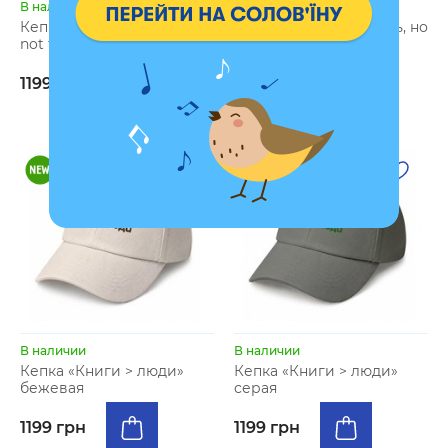
В наличии
В наличии
Кепка «Not friendly. Do
Кепка «Хочется реветь, но
not touch» черная
есть дела» серая
1199 грн
1199 грн
В наличии
В наличии
Кепка «Книги > люди»
Кепка «Книги > люди»
бежевая
серая
1199 грн
1199 грн