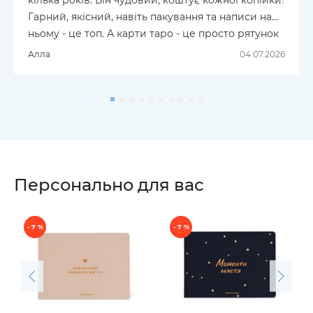
кілька років. Він чудовий, коштує кожної копійки!
Гарний, якісний, навіть пакування та написи на
ньому - це топ. А карти таро - це просто рятунок
для мого ментального здоров’я. В наші часи
Алла
04.07.2026
трохи магічного мислення не завадить. Кращі
подарунки (собі!) - тільки в ORNER.
Персонально для вас
- 7 %
- 7 %