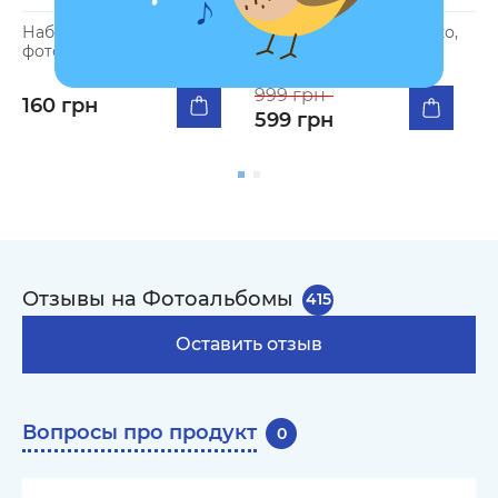
Набор стикеров для
Фотоальбом «Сияй ярко,
И
фотоальбомов «Моменты
живи незабываемо»
«
счастья»
бежевый
999 грн
8
160 грн
599 грн
Отзывы на Фотоальбомы
415
Оставить отзыв
Вопросы про продукт
0