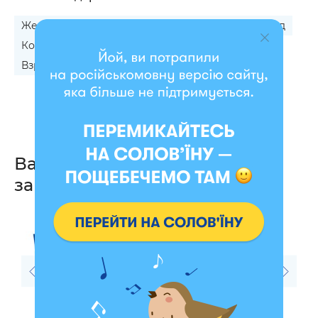
Женщине-начальнице
Любимому на Новый год
Коллегам на Новый год
Парню на Новый год
Взрослым на Новый год
Другу на Рождество
Вас также могут
заинтересовать
- 40 %