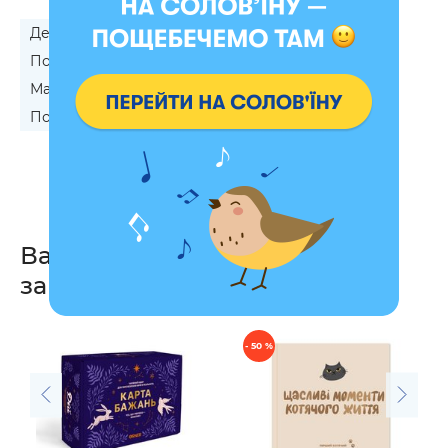
Девочке на 12 лет
Девушке на 15-летие
Подросткам на День Рождения
Мальчику на 14 лет
Парню на 16-летие
Подруге на 15-летие
Вас также могут
заинтересовать
- 50 %