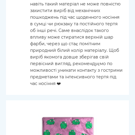
навіть такий матеріал не може повністю
захистити виріб від механічних
пошкоджень під час щоденного носіння
в сумці чи рюкзаку та постійного тертя
об інші речі. Cаме внаслідок такого
впливу може стиратися верхній шар
фарби, через що стає помітним
природний білий колір матеріалу. Щоб
виріб якомога довше зберігав свій
первісний вигляд, рекомендуємо по
можливості уникати контакту з гострими
предметами та інтенсивного тертя під
час носіння ❤️