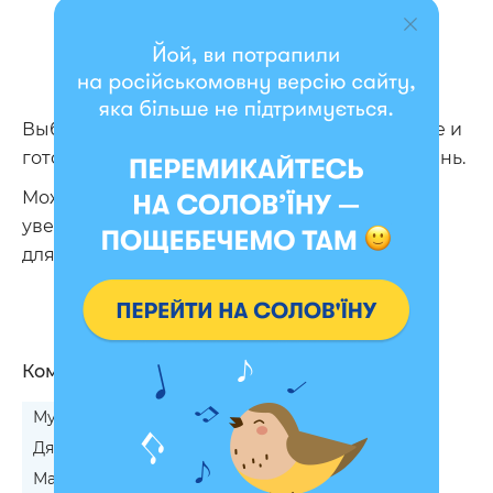
Выбирайте самый лучший дизайн, покупайте и
готовьтесь вывести комфорт на новый уровень.
Можете приобрести сразу 2, потому что мы
уверены, что вы еще вернетесь за подарком
для родных людей 😉
Кому подходит
Мужчине на 45-летие
Женщине на 45-летие
Дяде на юбилей
Жене на 40-летие
Маме на 50-летие
Мужу на 35-летие