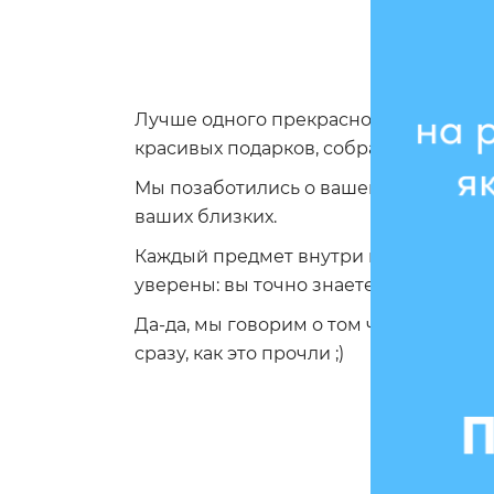
Лучше одного прекрасного подарка т
красивых подарков, собранных в про
Мы позаботились о вашем времени и 
ваших близких.
Каждый предмет внутри выбран с уче
уверены: вы точно знаете, кому хотите
Да-да, мы говорим о том человеке, о 
сразу, как это прочли ;)