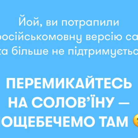
олько несколько
думанный набор.
собрали этот набор для
том интересов, и мы
 его подарить.
котором вы подумали