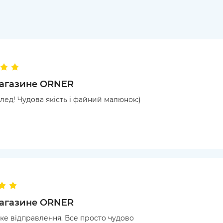
магазине ORNER
ед! Чудова якість і файний малюнок:)
магазине ORNER
ке відправлення. Все просто чудово