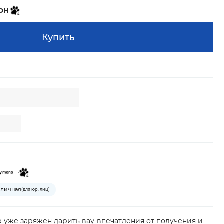
грн
Купить
аличная
(для юр. лиц)
 уже заряжен дарить вау-впечатления от получения и