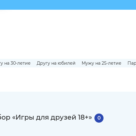
у на 30-летие
Другу на юбилей
Мужу на 25-летие
Пар
ор «Игры для друзей 18+»
0