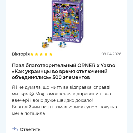
Вікторія
09.04.2026
Пазл благотворительный ORNER х Yasno
«Как украинцы во время отключений
объединялись» 500 элементов
Я і не думала, що миттєва відправка, справді
миттєва😅 Моє замовлення відправили пізно
ввечері і воно дуже швидко доїхало!
Благодійний пазл і замальовник супер, покупка
мене потішила
Ответить