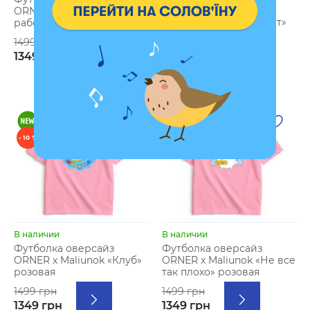
ORNER х Maliunok
ORNER х Maliunok «Море
«Универсальный совет»
работы» розовая
черная
1499 грн
1499 грн
1349 грн
1349 грн
- 10 %
- 10 %
В наличии
В наличии
Футболка оверсайз
Футболка оверсайз
ORNER х Maliunok «Клуб»
ORNER х Maliunok «Не все
розовая
так плохо» розовая
1499 грн
1499 грн
1349 грн
1349 грн