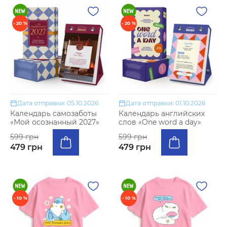
- 20 %
- 20 %
Дата отправки: 05.10.2026
Дата отправки: 01.10.2026
Календарь самозаботы
Календарь английских
«Мой осознанный 2027»
слов «One word a day»
599 грн
599 грн
479 грн
479 грн
- 10 %
- 10 %