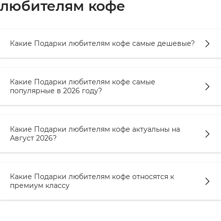
любителям кофе
усовершенствованию своего процесса
приготовления кофе. Аксессуары,
помогающие сделать приготовление кофе
Какие Подарки любителям кофе самые дешевые?
еще более комфортным и изысканным, всегда
будут цениться.
Специальные виды кофе. Кофеманы всегда
Какие Подарки любителям кофе самые
интересуются новыми вкусами и ароматами.
популярные в 2026 году?
Рассмотрите возможность подарить им
специальные виды кофе, которые они могут
попробовать впервые: экзотические сорта,
Какие Подарки любителям кофе актуальны на
Август 2026?
кофе из разных стран мира или
обработанный нестандартными методами.
Это поможет им расширить свои вкусовые
горизонты и сделает подарок более ценным.
Какие Подарки любителям кофе относятся к
премиум классу
Индивидуализированные подарки.
Персонализированные подарки всегда
поражают больше всего. Рассмотрите