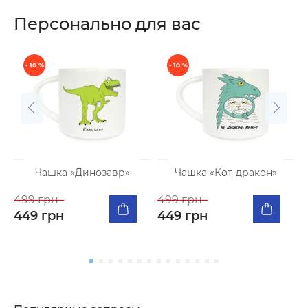
Персонально для вас
- 10 %
- 10 %
Чашка «Динозавр»
Чашка «Кот-дракон»
499 грн
499 грн
4
449 грн
449 грн