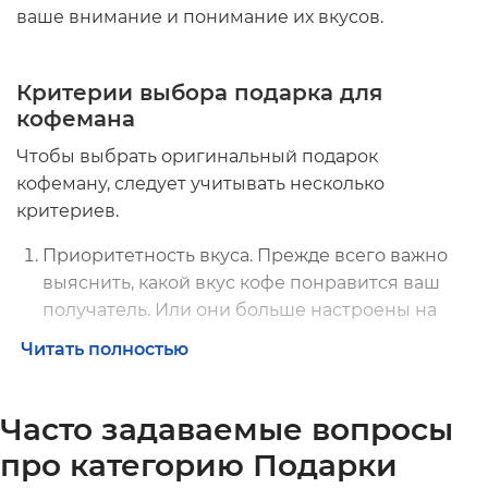
ваше внимание и понимание их вкусов.
Критерии выбора подарка для
кофемана
Чтобы выбрать оригинальный
подарок
кофеману
, следует учитывать несколько
критериев.
Приоритетность вкуса. Прежде всего важно
выяснить, какой вкус кофе понравится ваш
получатель. Или они больше настроены на
насыщенные ароматы эспрессо, или они
Читать полностью
предпочитают бархатистый вкус капучино?
Это поможет выбрать правильный
подарок
для любителя кофе
.
Часто задаваемые вопросы
про категорию Подарки
Аксессуары для приготовления. Настоящие
кофеманы всегда стремятся к