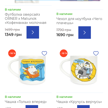
В наличии
В наличии
Футболка оверсайз
ORNER х Maliunok
Чехол для ноутбука «Чего
«Кофеманка» молочная
плачешь»
1499 грн
1790 грн
1349 грн
1690 грн
- 10 %
- 10 %
В наличии
В наличии
Чашка «Только вперед»
Чашка «Кручусь верчусь»