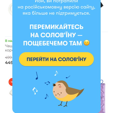
В наличии
В наличии
Футболка оверсайз
ORNER х Maliunok
Чашка «Кошечка в
«Кофеманка» черная
короне»
1499 грн
499 грн
1349 грн
449 грн
- 10 %
- 5 %