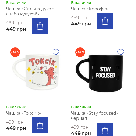
В наличии
В наличии
Чашка «Сильна духом,
Чашка «Кооофе»
слаба кукухой»
499 грн
499 грн
449 грн
449 грн
- 10 %
- 10 %
В наличии
В наличии
Чашка «Токсик»
Чашка «Stay focused»
черная
499 грн
499 грн
449 грн
449 грн