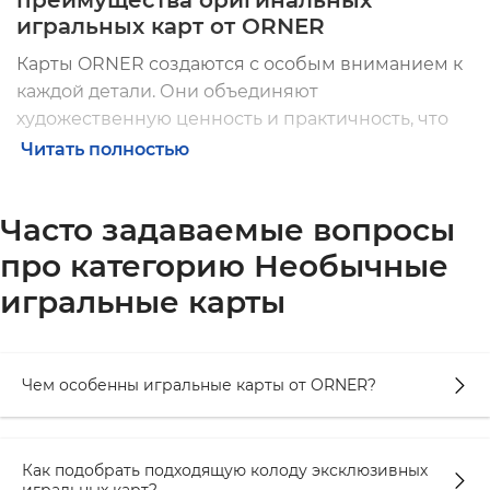
преимущества
оригинальных
игральных карт
от ORNER
Карты ORNER создаются с особым вниманием к
каждой детали. Они объединяют
художественную ценность и практичность, что
делает их привлекательными как для игры, так и
Читать полностью
для коллекционирования. Кроме того,
оригинальные карты ORNER часто становятся
Часто задаваемые вопросы
предметом обсуждения на вечеринках или при
демонстрации карточных фокусов.
про категорию Необычные
игральные карты
Что можно выделить среди ключевых
преимуществ:
Уникальные дизайны: каждая колода обладает
Чем особенны игральные карты от ORNER?
своим стилем, от классических мотивов до
современных художественных решений.
Производитель предлагает не просто
Как подобрать подходящую колоду эксклюзивных
обыкновенную колоду, а
оригинальные