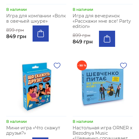
В наличии
В наличии
Игра для компании «Волк
Игра для вечеринок
в овечьей шкуре»
«Расскажи мне все! Party
edition»
899 грн
899 грн
849 грн
849 грн
- 50 %
В наличии
В наличии
Мини-игра «Что скажут
Настольная игра ORNER x
друзья?»
Bezodnya Music
«Шевченко спрашивает