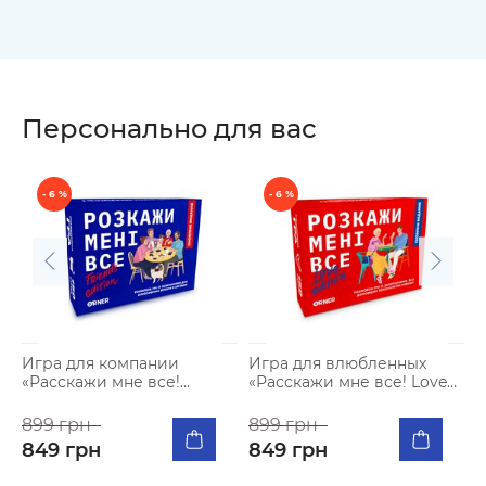
Персонально для вас
- 6 %
- 6 %
Игра для компании
Игра для влюбленных
И
«Расскажи мне все!
«Расскажи мне все! Love
«
Friends edition»
edition»
899 грн
899 грн
8
849 грн
849 грн