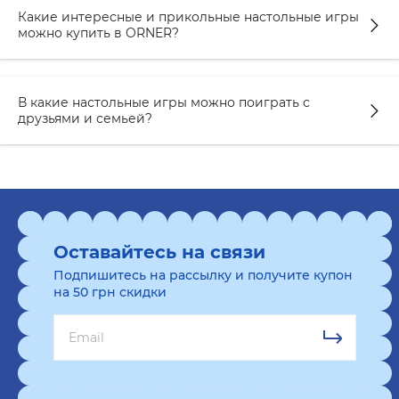
друга и узнаете больше о своих подругах.
Какие интересные и прикольные настольные игры
можно купить в ORNER?
Разговорная игра
"Шевченко спрашивает о
Независимой Украине"
– это продолжение
серии игр "Шевченко спрашивает", но не
В какие настольные игры можно поиграть с
только развлекает, но и помогает расширить
друзьями и семьей?
знания об истории формирования и развития
независимой Украины.
В ORNER каждый может найти настольную игру
для себя, особенно рекомендуем
интересные
настольные игры для компании друзей
.
Оставайтесь на связи
Подпишитесь на рассылку и получите купон
Критерии выбора интересной
на 50 грн скидки
настольной игры для компании
Выбирая
интересные настолки для компании
важно учесть несколько ключевых моментов.
Оцените, сколько человек примут участие в