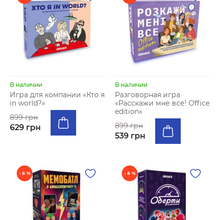
В наличии
В наличии
Игра для компании «Кто я
Разговорная игра
in world?»
«Расскажи мне все! Office
edition»
899 грн
899 грн
629 грн
539 грн
- 6 %
- 6 %