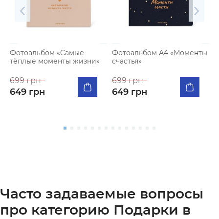
Фотоальбом «Самые
Фотоальбом А4 «Моменты
тёплые моменты жизни»
счастья»
К
п
699 грн
699 грн
я
649 грн
649 грн
5
Часто задаваемые вопросы
про категорию Подарки в