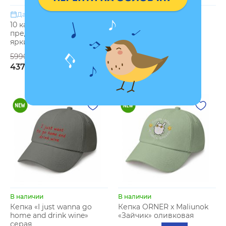
В наличии
Дата отправки: 17.09.2026
Кепка «Никому не
10 календарей с
добрый день» черная
предсказаниями «Мой
яркий 2027»
1199 грн
5990 грн
4373 грн
В наличии
В наличии
Кепка «I just wanna go
Кепка ORNER x Maliunok
home and drink wine»
«Зайчик» оливковая
серая