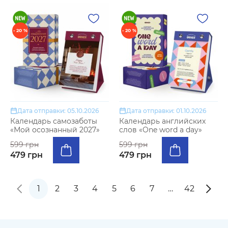
- 20 %
- 20 %
Дата отправки: 05.10.2026
Дата отправки: 01.10.2026
Календарь самозаботы
Календарь английских
«Мой осознанный 2027»
слов «One word a day»
599 грн
599 грн
479 грн
479 грн
1
2
3
4
5
6
7
…
42