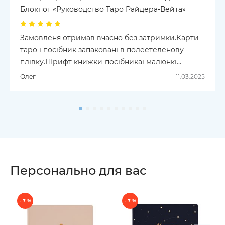
Блокнот «Руководство Таро Райдера-Вейта»
Замовленя отримав вчасно без затримки.Карти
таро і посібник запаковані в полеетеленову
плівку.Шрифт книжки-посібникаі малюнкі
великий.Читаю без окулярів.А це великій
Олег
11.03.2025
плюс.Вдячний ORNER за виконане замовленя.
ДЯКУЮ .
Персонально для вас
- 7 %
- 7 %