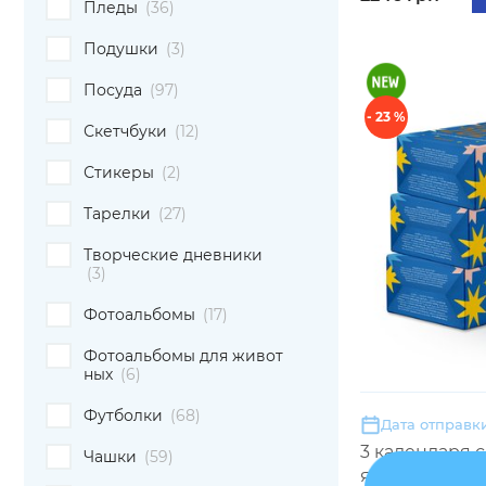
Пледы
(36)
Подушки
(3)
Посуда
(97)
- 23 %
Скетчбуки
(12)
Стикеры
(2)
Тарелки
(27)
Творческие дневники
(3)
Фотоальбомы
(17)
Фотоальбомы для живот
ных
(6)
Футболки
(68)
Дата отправки
3 календаря 
Чашки
(59)
яркий 2027»