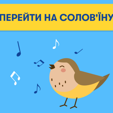
Кепка «Никому не добрый 
с предсказаниями «Мой
оливковая
1199 грн