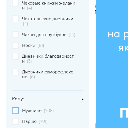
Чековые книжки желани
1797 грн
й
(4)
1384 грн
Читательские дневники
(4)
Чехлы для ноутбуков
(14)
- 24 %
Носки
(61)
Дневники благодарност
и
(3)
Дневники саморефлекс
ии
(6)
Кому:
Мужчине
(708)
Парню
(701)
Дата отправки