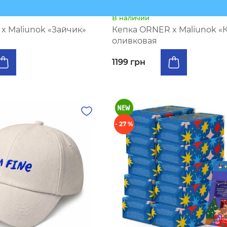
В наличии
x Maliunok «Зайчик»
Кепка ORNER x Maliunok «
оливковая
1199 грн
- 27 %