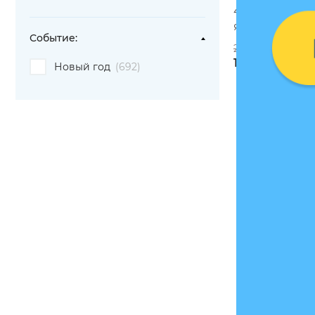
4 календаря 
яркий 2027»
Событие:
2396 грн
1821 грн
Новый год
(692)