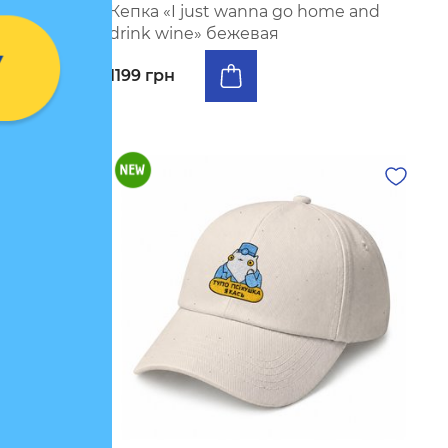
день»
Кепка «I just wanna go home and
drink wine» бежевая
1199 грн