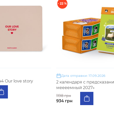
- 22 %
Дата отправки: 17.09.2026
 Our love story
2 календаря с предсказан
меееемный 2027»
1198 грн
934 грн