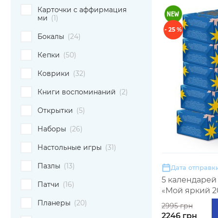
Карточки с аффирмация
ми
(1)
- 25 %
Бокалы
(24)
Кепки
(50)
Коврики
(32)
Книги воспоминаний
(2)
Открытки
(5)
Наборы
(26)
Настольные игры
(31)
Пазлы
(13)
Дата отправки
5 календарей
Патчи
(16)
«Мой яркий 2
Планеры
(20)
2995 грн
2246 грн