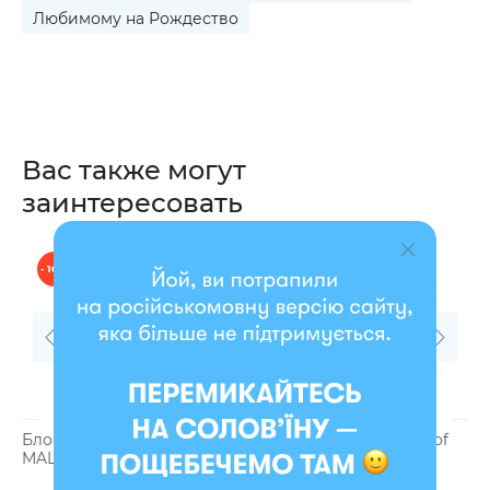
Любимому на Рождество
Вас также могут
заинтересовать
- 10 %
- 7 %
Блокнот в точку ORNER x
Фотоальбом Moments of
Б
MALIUNOK «Психушка»
Happiness
M