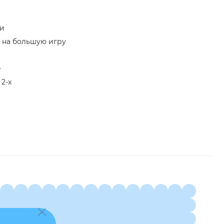
ми
 на большую игру
е
2-х