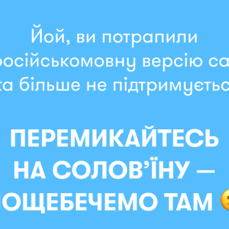
Мгновенная отправка
жут друзья?»
 компании становятся ближе. И это — именно такая.