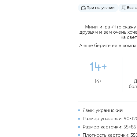
При получении
Безн
Мини-игра «Что скажут
друзьям и вам очень хоч
на све
А ещё берите её в комп
14+
Д
бол
Язык: украинский
Размер упаковки: 90×12
Размер карточки: 55×85
Плотность карточки: 350